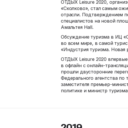
ОТДЫХ Leisure 2020, органи
«Сколково», стал самым ож
отрасли. Подтверждением п
специалистов на новой пло
Амальтея Hall.
Обсуждение туризма в ИЦ «
во всем мире, в самой тури
«Индустрия туризма. Новая 
ОТДЫХ Leisure 2020 впервы
в офлайн с
онлайн-трансляц
прошли двусторонние пере
Федерального агентства по 
заместителя
премьер-минис
политике и министр туризма
2019