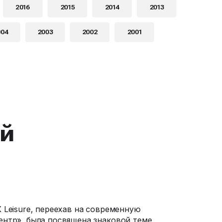
2016
2015
2014
2013
004
2003
2002
2001
й
 Leisure, переехав на современную
нтр», была посвящена знаковой теме