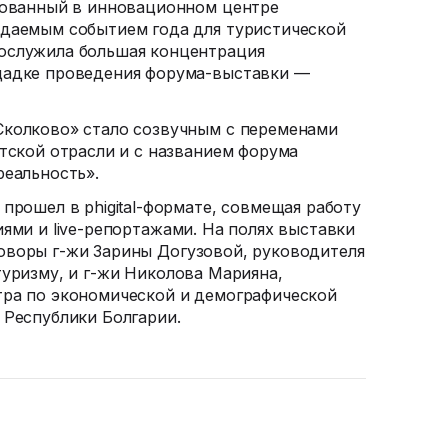
зованный в инновационном центре
идаемым событием года для туристической
ослужила большая концентрация
щадке проведения
форума-выставки
—
Сколково» стало созвучным с переменами
стской отрасли и с названием форума
реальность».
е прошел в
phigital-формате
, совмещая работу
иями
и
live-репортажами
. На полях выставки
говоры
г-жи
Зарины Догузовой, руководителя
туризму, и
г-жи
Николова Марияна,
тра
по экономической и демографической
 Республики Болгарии.