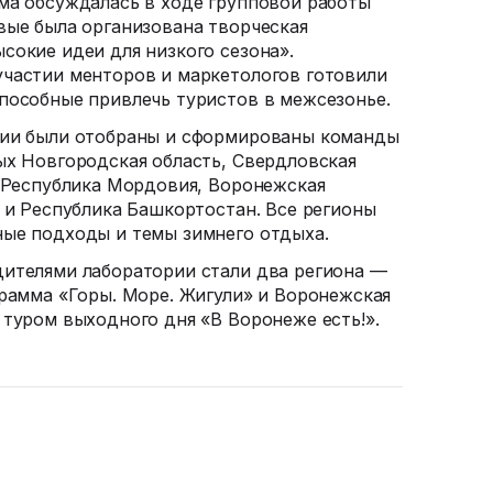
ма обсуждалась в ходе групповой работы
вые была организована творческая
сокие идеи для низкого сезона».
частии менторов и маркетологов готовили
пособные привлечь туристов в межсезонье.
нии были отобраны и сформированы команды
ых Новгородская область, Свердловская
, Республика Мордовия, Воронежская
я и Республика Башкортостан. Все регионы
ные подходы и темы зимнего отдыха.
ителями лаборатории стали два региона —
грамма «Горы. Море. Жигули» и Воронежская
 туром выходного дня «В Воронеже есть!».