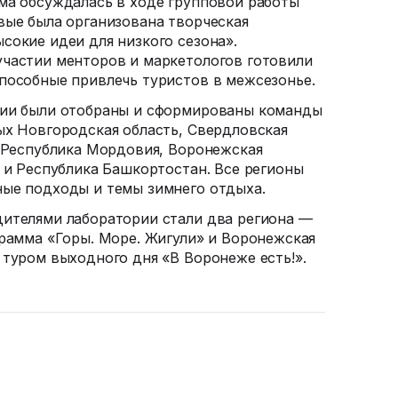
ма обсуждалась в ходе групповой работы
вые была организована творческая
сокие идеи для низкого сезона».
частии менторов и маркетологов готовили
пособные привлечь туристов в межсезонье.
нии были отобраны и сформированы команды
ых Новгородская область, Свердловская
, Республика Мордовия, Воронежская
я и Республика Башкортостан. Все регионы
ные подходы и темы зимнего отдыха.
ителями лаборатории стали два региона —
грамма «Горы. Море. Жигули» и Воронежская
 туром выходного дня «В Воронеже есть!».