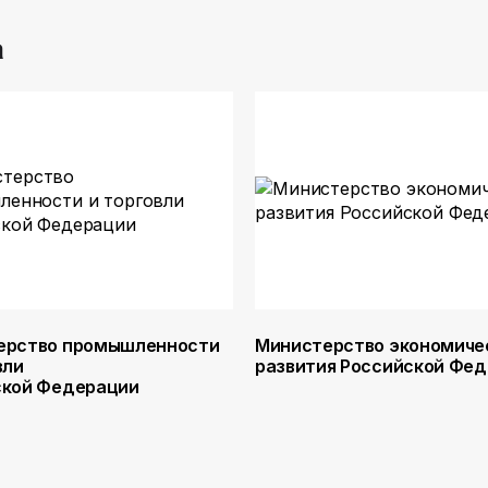
а
ерство промышленности
Министерство экономиче
вли
развития Российской Фе
ской Федерации