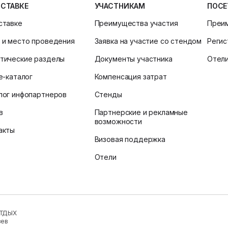
ЫСТАВКЕ
УЧАСТНИКАМ
ПОСЕ
ставке
Преимущества участия
Преи
 и место проведения
Заявка на участие со стендом
Регис
тические разделы
Документы участника
Отел
ne-каталог
Компенсация затрат
лог инфопартнеров
Стенды
в
Партнерские и рекламные
возможности
акты
Визовая поддержка
Отели
ОТДЫХ
зев