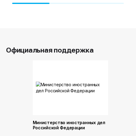
Официальная поддержка
Министерство иностранных дел
Министер
Российской Федерации
и торговл
Российск