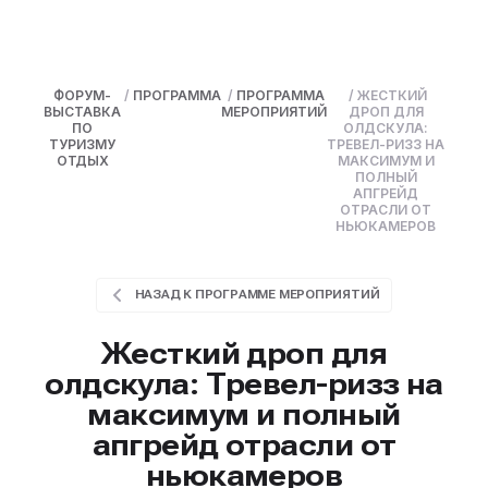
ФОРУМ-
/
ПРОГРАММА
/
ПРОГРАММА
/
ЖЕСТКИЙ
ВЫСТАВКА
МЕРОПРИЯТИЙ
ДРОП ДЛЯ
ПО
ОЛДСКУЛА:
ТУРИЗМУ
ТРЕВЕЛ-РИЗЗ НА
ОТДЫХ
МАКСИМУМ И
ПОЛНЫЙ
АПГРЕЙД
ОТРАСЛИ ОТ
НЬЮКАМЕРОВ
НАЗАД К ПРОГРАММЕ МЕРОПРИЯТИЙ
Жесткий дроп для
олдскула: Тревел-ризз на
максимум и полный
апгрейд отрасли от
ньюкамеров