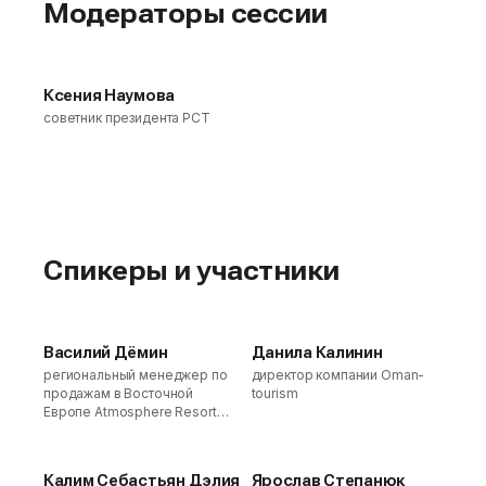
Модераторы сессии
Ксения Наумова
советник президента РСТ
Спикеры и участники
Василий Дёмин
Данила Калинин
региональный менеджер по
директор компании Oman-
продажам в Восточной
tourism
Европе Atmosphere Resorts
and Spa, Филлипины
Калим Себастьян Дэлия
Ярослав Степанюк