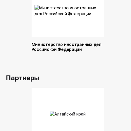
Министерство иностранных дел
Министер
Российской Федерации
и торговл
Российск
Партнеры