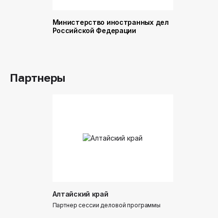
Министерство иностранных дел
Министер
Российской Федерации
и торговл
Российск
Партнеры
Алтайский край
Донинтур
Партнер сессии деловой программы
Партнер сес