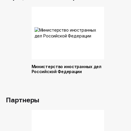
Министерство иностранных дел
Министер
Российской Федерации
и торговл
Российск
Партнеры