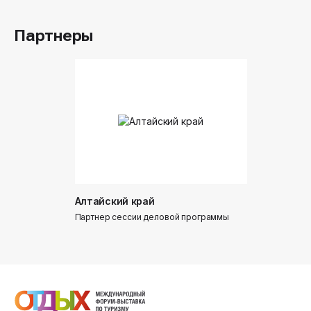
Партнеры
Алтайский край
Донинтур
Партнер сессии деловой программы
Партнер сес