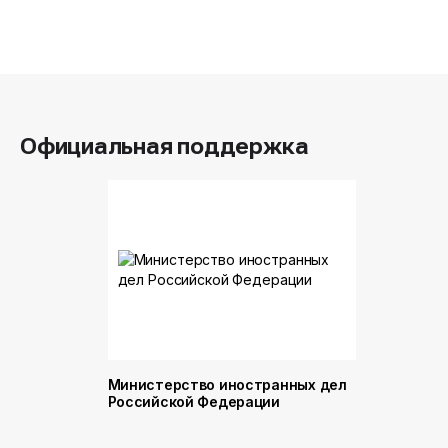
Официальная поддержка
Министерство иностранных дел
Министер
Российской Федерации
и торговл
Российск