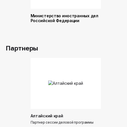
Министерство иностранных дел
Министер
Российской Федерации
и торговл
Российск
Партнеры
Алтайский край
Донинтур
Партнер сессии деловой программы
Партнер сес