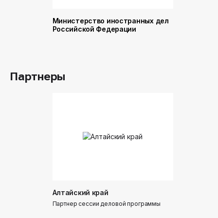
Министерство иностранных дел
Министер
Российской Федерации
и торговл
Российск
Партнеры
Алтайский край
Донинтур
Партнер сессии деловой программы
Партнер сес