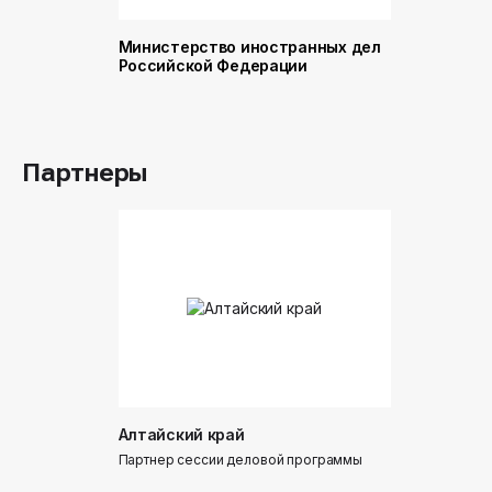
Министерство иностранных дел
Министер
Российской Федерации
и торговл
Российск
Партнеры
Алтайский край
Донинтур
Партнер сессии деловой программы
Партнер сес