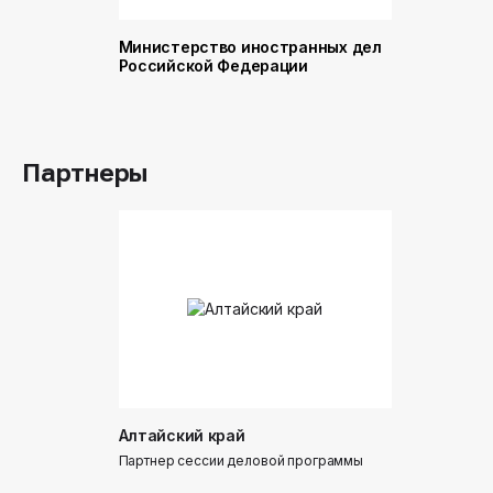
Министерство иностранных дел
Министер
Российской Федерации
и торговл
Российск
Партнеры
Алтайский край
Донинтур
Партнер сессии деловой программы
Партнер сес