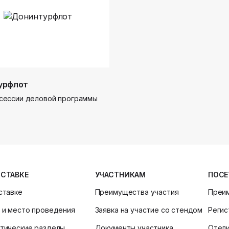
урфлот
сессии деловой программы
ЫСТАВКЕ
УЧАСТНИКАМ
ПОСЕ
ставке
Преимущества участия
Преи
 и место проведения
Заявка на участие со стендом
Регис
тические разделы
Документы участника
Отел