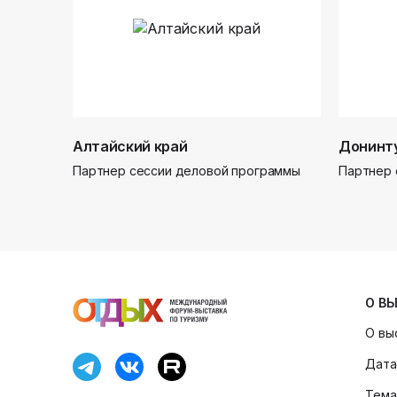
Алтайский край
Донинт
Партнер сессии деловой программы
Партнер 
О В
О вы
Дата
Тема