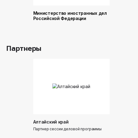
Министерство иностранных дел
Министер
Российской Федерации
и торговл
Российск
Партнеры
Алтайский край
Донинтур
Партнер сессии деловой программы
Партнер сес