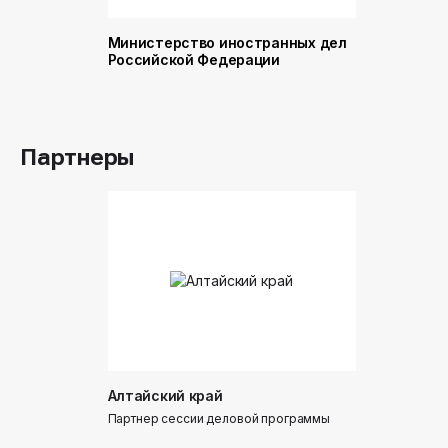
Министерство иностранных дел
Министер
Российской Федерации
и торговл
Российск
Партнеры
Алтайский край
Донинтур
Партнер сессии деловой программы
Партнер сес