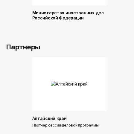
Министерство иностранных дел
Министер
Российской Федерации
и торговл
Российск
Партнеры
Алтайский край
Донинтур
Партнер сессии деловой программы
Партнер сес