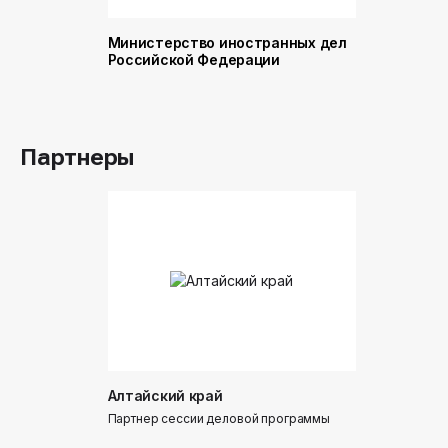
Министерство иностранных дел
Министер
Российской Федерации
и торговл
Российск
Партнеры
Алтайский край
Донинтур
Партнер сессии деловой программы
Партнер сес