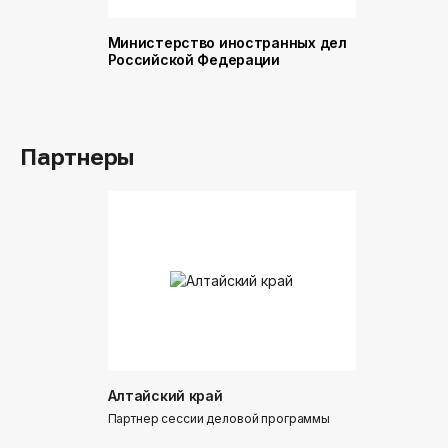
Министерство иностранных дел
Министер
Российской Федерации
и торговл
Российск
Партнеры
Алтайский край
Донинтур
Партнер сессии деловой программы
Партнер сес