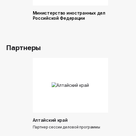
Министерство иностранных дел
Министер
Российской Федерации
и торговл
Российск
Партнеры
Алтайский край
Донинтур
Партнер сессии деловой программы
Партнер сес