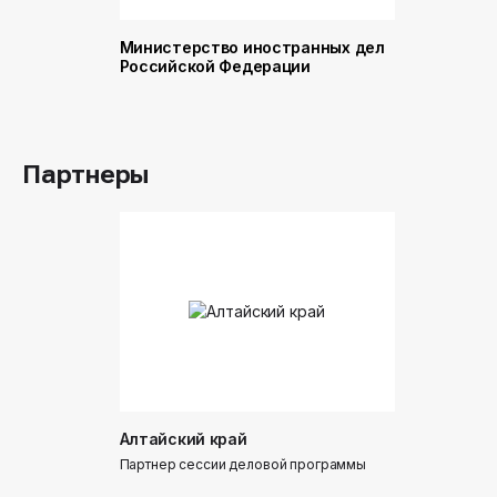
Министерство иностранных дел
Министер
Российской Федерации
и торговл
Российск
Партнеры
Алтайский край
Донинтур
Партнер сессии деловой программы
Партнер сес