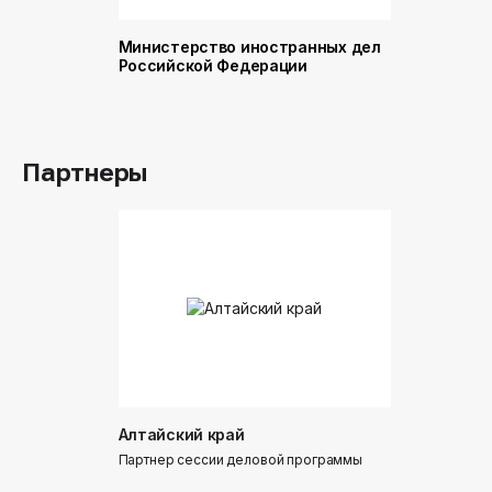
Министерство иностранных дел
Министер
Российской Федерации
и торговл
Российск
Партнеры
Алтайский край
Донинтур
Партнер сессии деловой программы
Партнер сес