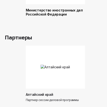
Министерство иностранных дел
Министер
Российской Федерации
и торговл
Российск
Партнеры
Алтайский край
Донинтур
Партнер сессии деловой программы
Партнер сес