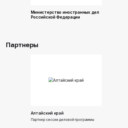
Министерство иностранных дел
Министер
Российской Федерации
и торговл
Российск
Партнеры
Алтайский край
Донинтур
Партнер сессии деловой программы
Партнер сес