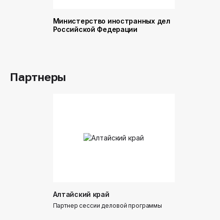
Министерство иностранных дел
Министер
Российской Федерации
и торговл
Российск
Партнеры
Алтайский край
Донинтур
Партнер сессии деловой программы
Партнер сес