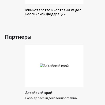
Министерство иностранных дел
Министер
Российской Федерации
и торговл
Российск
Партнеры
Алтайский край
Донинтур
Партнер сессии деловой программы
Партнер сес