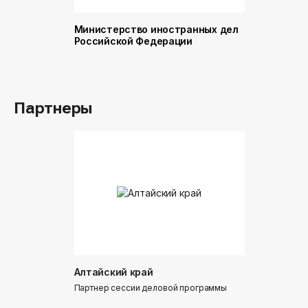
Министерство иностранных дел
Министер
Российской Федерации
и торговл
Российск
Партнеры
Алтайский край
Донинтур
Партнер сессии деловой программы
Партнер сес