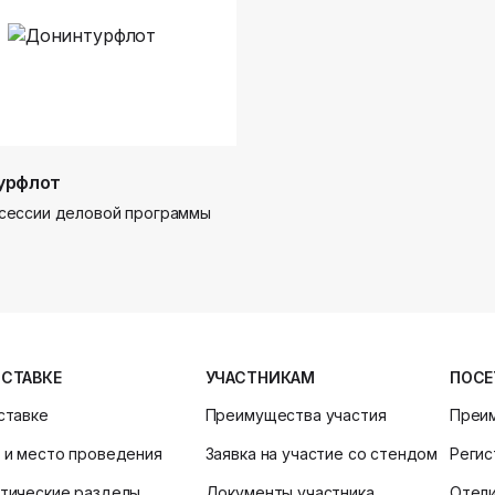
урфлот
сессии деловой программы
ЫСТАВКЕ
УЧАСТНИКАМ
ПОСЕ
ставке
Преимущества участия
Преи
 и место проведения
Заявка на участие со стендом
Регис
тические разделы
Документы участника
Отел