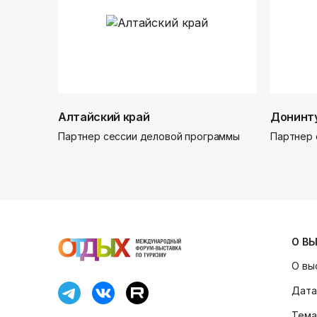
Алтайский край
Донинт
Партнер сессии деловой программы
Партнер 
О В
О вы
Дата
Тема