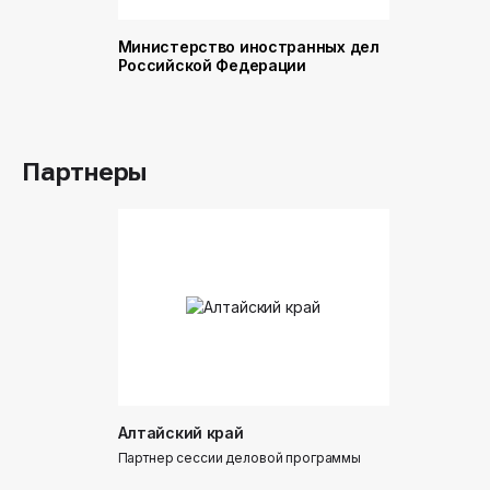
Министерство иностранных дел
Министер
Российской Федерации
и торговл
Российск
Партнеры
Алтайский край
Донинтур
Партнер сессии деловой программы
Партнер сес