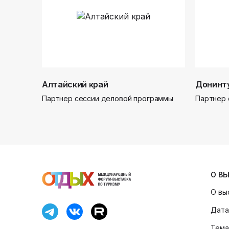
Алтайский край
Донинт
Партнер сессии деловой программы
Партнер 
О В
О вы
Дата
Тема