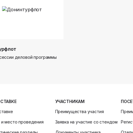
урфлот
сессии деловой программы
ЫСТАВКЕ
УЧАСТНИКАМ
ПОСЕ
ставке
Преимущества участия
Преи
 и место проведения
Заявка на участие со стендом
Регис
тические разделы
Документы участника
Отел