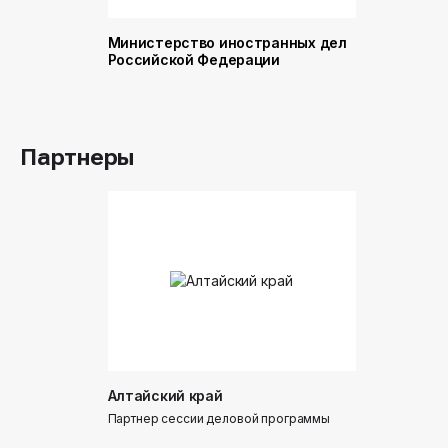
Министерство иностранных дел
Министер
Российской Федерации
и торговл
Российск
Партнеры
Алтайский край
Донинтур
Партнер сессии деловой программы
Партнер сес