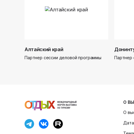
Алтайский край
Донинт
Партнер сессии деловой программы
Партнер 
О В
О вы
Дата
Тема