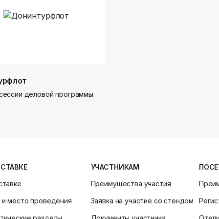
урфлот
сессии деловой программы
ЫСТАВКЕ
УЧАСТНИКАМ
ПОСЕ
ставке
Преимущества участия
Преи
 и место проведения
Заявка на участие со стендом
Регис
тические разделы
Документы участника
Отел