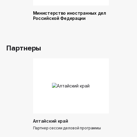
Министерство иностранных дел
Министер
Российской Федерации
и торговл
Российск
Партнеры
Алтайский край
Донинтур
Партнер сессии деловой программы
Партнер сес