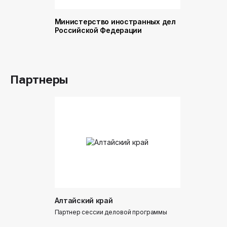
Министерство иностранных дел
Министер
Российской Федерации
и торговл
Российск
Партнеры
Алтайский край
Донинтур
Партнер сессии деловой программы
Партнер сес