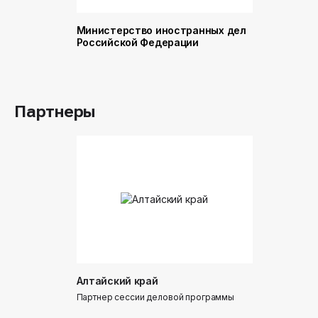
Министерство иностранных дел
Министер
Российской Федерации
и торговл
Российск
Партнеры
Алтайский край
Донинтур
Партнер сессии деловой программы
Партнер сес