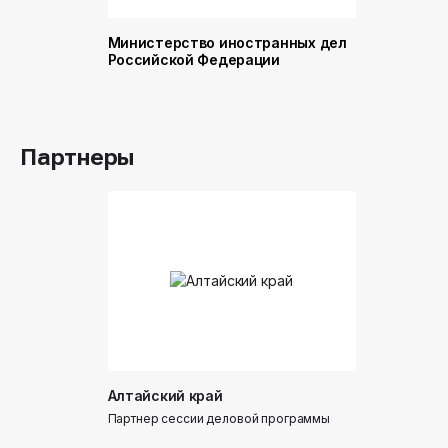
Министерство иностранных дел
Министер
Российской Федерации
и торговл
Российск
Партнеры
Алтайский край
Донинтур
Партнер сессии деловой программы
Партнер сес