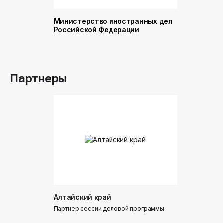
Министерство иностранных дел
Министер
Российской Федерации
и торговл
Российск
Партнеры
Алтайский край
Донинтур
Партнер сессии деловой программы
Партнер сес