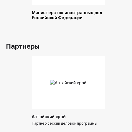
Министерство иностранных дел
Министер
Российской Федерации
и торговл
Российск
Партнеры
Алтайский край
Донинтур
Партнер сессии деловой программы
Партнер сес