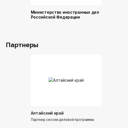
Министерство иностранных дел
Министер
Российской Федерации
и торговл
Российск
Партнеры
Алтайский край
Донинтур
Партнер сессии деловой программы
Партнер сес