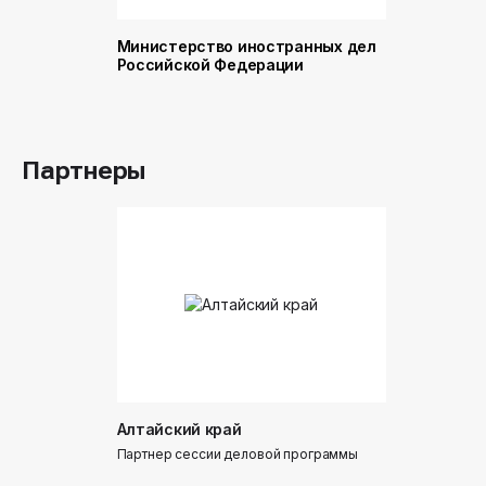
Министерство иностранных дел
Министер
Российской Федерации
и торговл
Российск
Партнеры
Алтайский край
Донинтур
Партнер сессии деловой программы
Партнер сес