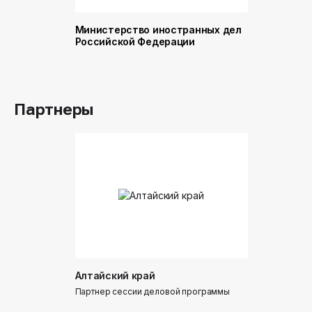
Министерство иностранных дел
Министер
Российской Федерации
и торговл
Российск
Партнеры
Алтайский край
Донинтур
Партнер сессии деловой программы
Партнер сес