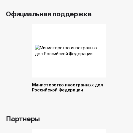
Официальная поддержка
Министерство иностранных дел
Министер
Российской Федерации
и торговл
Российск
Партнеры