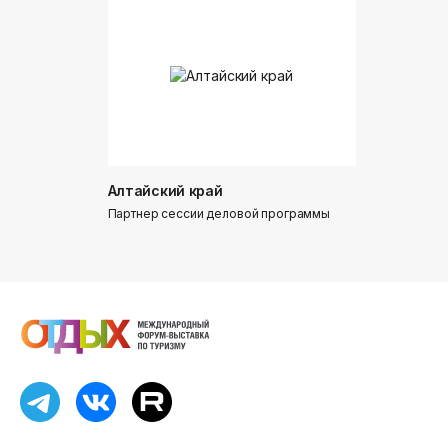
Алтайский край
Донинтур
Партнер сессии деловой программы
Партнер сес